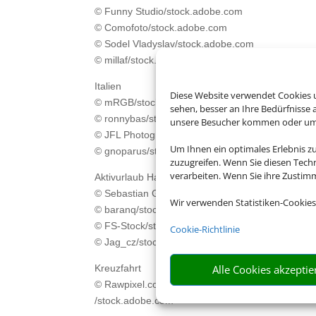
© Funny Studio/stock.adobe.com
© Comofoto/stock.adobe.com
© Sodel Vladyslav/stock.adobe.com
© millaf/stock.adobe.com
Italien
Diese Website verwendet Cookies u
© mRGB/stock.adobe.com
sehen, besser an Ihre Bedürfnisse
© ronnybas/stock.adobe.com
unsere Besucher kommen oder um u
© JFL Photography/stock.adobe.com
Um Ihnen ein optimales Erlebnis z
© gnoparus/stock.adobe.com
zuzugreifen. Wenn Sie diesen Tech
verarbeiten. Wenn Sie ihre Zusti
Aktivurlaub Harz
© Sebastian Grote/stock.adobe.com
Wir verwenden Statistiken-Cookies
© baranq/stock.adobe.com
© FS-Stock/stock.adobe.com
Cookie-Richtlinie
© Jag_cz/stock.adobe.com
Kreuzfahrt
Alle Cookies akzeptie
© Rawpixel.com
/stock.adobe.com